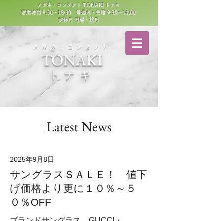
メガネ・コンタクト TONAKI トナキ
営業時間 9:30～18:30 毎週火・金曜 9:30～14:00
定休日 日曜・祝日
​メガネ・コンタクト
TONAKI
トナキ
Latest News
2025年9月8日
サングラスＳＡＬＥ！ 値下
げ価格より更に１０％～５
０％OFF
ブランドサングラス GUCCI・