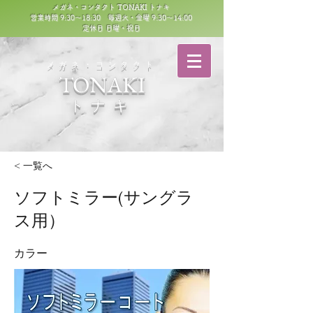
メガネ・コンタクト TONAKI トナキ
営業時間 9:30～18:30 毎週火・金曜 9:30～14:00
定休日 日曜・祝日
​メガネ・コンタクト
TONAKI
トナキ
< 一覧へ
ソフトミラー(サングラ
ス用）
カラー