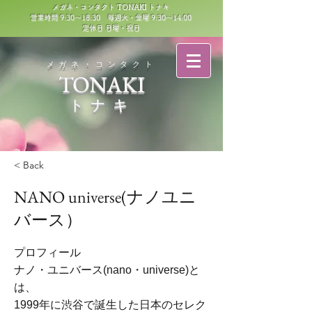
メガネ・コンタクト TONAKI トナキ
営業時間 9:30～18:30 毎週火・金曜 9:30～14:00
定休日 日曜・祝日
​メガネ・コンタクト
TONAKI
トナキ
< Back
NANO universe(ナノユニ
バース）
プロフィール
ナノ・ユニバース(nano・universe)と
は、
1999年に渋谷で誕生した日本のセレク